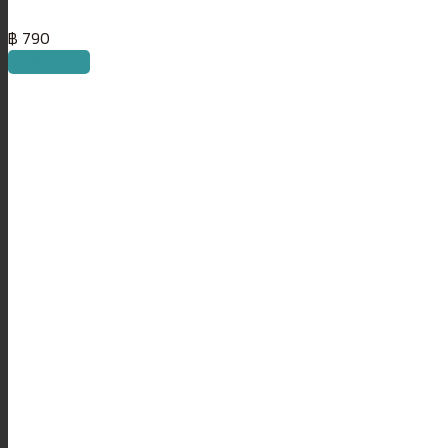
฿
790
หยิบใส่ตะกร้า