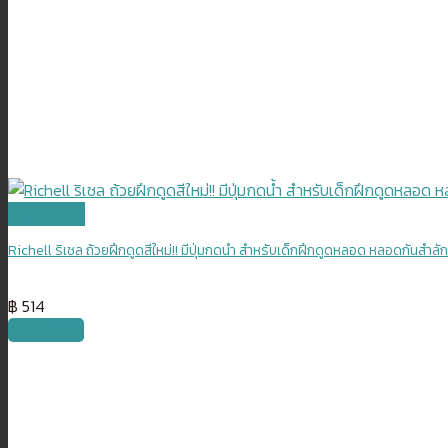
Quick View
Richell ริเชล ถ้วยฝึกดูดสีใหม่!! มีปุ่มกดน้ำ สำหรับเด็กฝึกดูดหลอด หลอดกันสำล
฿
514
เลือกรูปแบบ
This
product
has
multiple