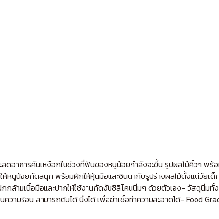
าการคันเหงือกในช่วงที่ฟันของหนูน้อยกำลังจะขึ้น รูปผลไม้คิ้วๆ พร้อมพี
-ให้หนูน้อยกัดสนุก พร้อมฝึกให้คุ้นมือและชินตากับรูปร่างผลไม้ตั้งแต่วัยเด
กล้ามเนื้อมือและปากให้ใช้งานกัดงับซิลิโคนนิ่มๆ ด้วยตัวเอง- วัสดุนิ่มท
ทนความร้อน สามารถต้มได้ นึ่งได้ เพื่อฆ่าเชื้อทำความสะอาดได้- Foo