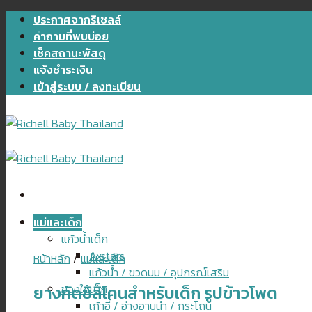
Skip
ประกาศจากริเชลล์
to
คำถามที่พบบ่อย
content
เช็คสถานะพัสดุ
แจ้งชำระเงิน
เข้าสู่ระบบ / ลงทะเบียน
แม่และเด็ก
แก้วน้ำเด็ก
Axstars
หน้าหลัก
/
แม่และเด็ก
แก้วน้ำ / ขวดนม / อุปกรณ์เสริม
ยางกัดซิลิโคนสำหรับเด็ก รูปข้าวโพด
ของใช้เด็ก
เก้าอี้ / อ่างอาบน้ำ / กระโถน