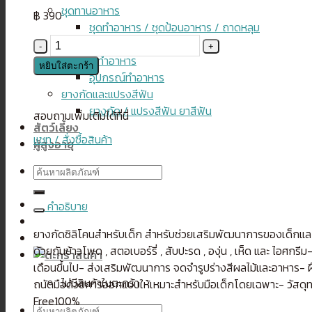
ชุดทานอาหาร
฿
390
ชุดทำอาหาร / ชุดป้อนอาหาร / ถาดหลุม
จำนวน
แช่แข็ง
ยาง
อุปกรณ์ทำอาหาร
หยิบใส่ตะกร้า
กัด
อุปกรณ์ทำอาหาร
ซิ
ยางกัดและแปรงสีฟัน
ลิ
ยางกัด / แปรงสีฟัน ยาสีฟัน
สอบถามเพิ่มเติมได้ที่นี่
โคน
สัตว์เลี้ยง
แชท / สั่งซื้อสินค้า
สำหรับ
ผู้สูงอายุ
เด็ก
ค้นหา:
รูป
ข้าวโพด
คำอธิบาย
ชิ้น
ยางกัดซิลิโคนสำหรับเด็ก สำหรับช่วยเสริมพัฒนาการของเด็กและลดอ
ด้วยกันข้าวโพด , สตอเบอร์รี่ , สับปะรด , องุ่น , เห็ด และ ไอศกรีม
เดือนขึ้นไป- ส่งเสริมพัฒนาการ จดจำรูปร่างสีผลไม้และอาหาร- ฝึก
ไม่มีสินค้าในตะกร้า
ถนัดมือด้วยการออกแบบให้เหมาะสำหรับมือเด็กโดยเฉพาะ- วัสดุ
Free100%
ค้นหา: