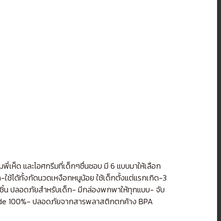
่เห็ด และไอศกรีมที่เด็กๆชื่นชอบ มี 6 แบบมาให้เลือก
็ก-ใช้ได้ทั้งกัดนวดเหงือกหนูน้อย ใช้เด็กตั้งแต่แรกเกิด-3
ั้งชิ้น ปลอดภัยสำหรับเด็ก- มีกล่องพกพาให้ทุกแบบ- จับ
d Grade 100%- ปลอดภัยจากสารพลาสติกตกค้าง BPA