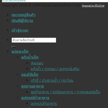
Copyright 2026 © บริษัท ริเชลล์ (ประเทศไทย) จำกัด
Powered by ดีไซน์เทพ
หมวดหมู่สินค้า
บัญชีผู้ใช้งาน
เข้าสู่ระบบ
ค้นหา:
แม่และเด็ก
แก้วน้ำเด็ก
Axstars
แก้วน้ำ / ขวดนม / อุปกรณ์เสริม
ของใช้เด็ก
เก้าอี้ / อ่างอาบน้ำ / กระโถน
ชุดทานอาหาร
ชุดทำอาหาร / ชุดป้อนอาหาร / ถาดหลุมแช่แข็ง
อุปกรณ์ทำอาหาร
อุปกรณ์ทำอาหาร