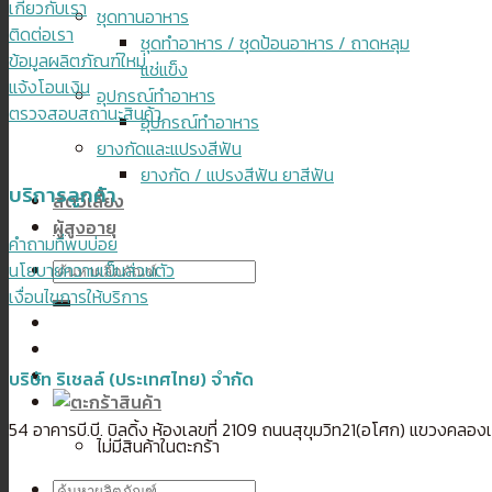
เกี่ยวกับเรา
ชุดทานอาหาร
ติดต่อเรา
ชุดทำอาหาร / ชุดป้อนอาหาร / ถาดหลุม
ข้อมูลผลิตภัณฑ์ใหม่
แช่แข็ง
แจ้งโอนเงิน
อุปกรณ์ทำอาหาร
ตรวจสอบสถานะสินค้า
อุปกรณ์ทำอาหาร
ยางกัดและแปรงสีฟัน
ยางกัด / แปรงสีฟัน ยาสีฟัน
บริการลูกค้า
สัตว์เลี้ยง
ผู้สูงอายุ
คำถามที่พบบ่อย
ค้นหา:
นโยบายความเป็นส่วนตัว
เงื่อนไขการให้บริการ
บริษัท ริเชลล์ (ประเทศไทย) จำกัด
54 อาคารบี.บี. บิลดิ้ง ห้องเลขที่ 2109 ถนนสุขุมวิท21(อโศก) แขวงค
ไม่มีสินค้าในตะกร้า
ค้นหา: