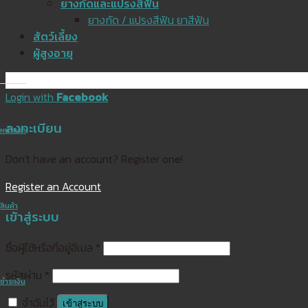
ยางกัดและแปรงสีฟัน
ยางกัด / แปรงสีฟัน ยาสีฟัน
สัตว์เลี้ยง
ผู้สูงอายุ
X Close
Login with
Facebook
ลงทะเบียน
หน้าแรก
Don't have an account? Register one!
Register an Account
สินค้า
เข้าสู่ระบบ
ชื่อผู้ใช้หรือที่อยู่อีเมล
*
รหัสผ่าน
*
ชำระเงิน
จำฉันไว้
เข้าสู่ระบบ