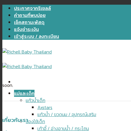
Skip
ประกาศจากริเชลล์
to
คำถามที่พบบ่อย
content
เช็คสถานะพัสดุ
แจ้งชำระเงิน
เข้าสู่ระบบ / ลงทะเบียน
soon.
แม่และเด็ก
แก้วน้ำเด็ก
Axstars
แก้วน้ำ / ขวดนม / อุปกรณ์เสริม
เกี่ยวกับเรา
ของใช้เด็ก
เก้าอี้ / อ่างอาบน้ำ / กระโถน