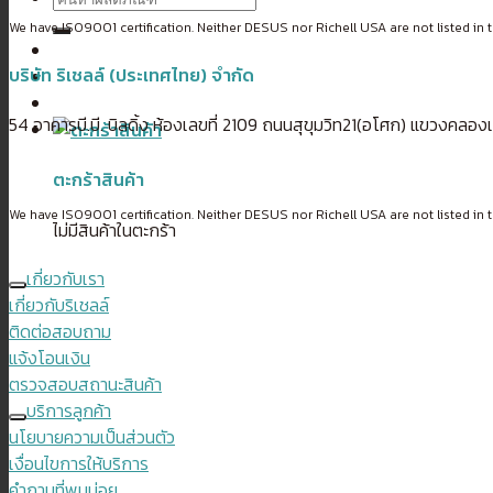
We have ISO9001 certification. Neither DESUS nor Richell USA are not listed in t
บริษัท ริเชลล์ (ประเทศไทย) จำกัด
54 อาคารบี.บี. บิลดิ้ง ห้องเลขที่ 2109 ถนนสุขุมวิท21(อโศก) แขวงค
ตะกร้าสินค้า
We have ISO9001 certification. Neither DESUS nor Richell USA are not listed in t
ไม่มีสินค้าในตะกร้า
เกี่ยวกับเรา
เกี่ยวกับริเชลล์
ติดต่อสอบถาม
แจ้งโอนเงิน
ตรวจสอบสถานะสินค้า
บริการลูกค้า
นโยบายความเป็นส่วนตัว
เงื่อนไขการให้บริการ
คำถามที่พบบ่อย