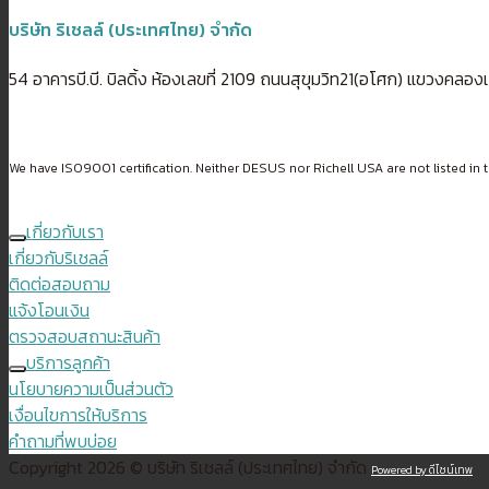
บริษัท ริเชลล์ (ประเทศไทย) จำกัด
54 อาคารบี.บี. บิลดิ้ง ห้องเลขที่ 2109 ถนนสุขุมวิท21(อโศก) แขวงค
We have ISO9001 certification. Neither DESUS nor Richell USA are not listed in t
เกี่ยวกับเรา
เกี่ยวกับริเชลล์
ติดต่อสอบถาม
แจ้งโอนเงิน
ตรวจสอบสถานะสินค้า
บริการลูกค้า
นโยบายความเป็นส่วนตัว
เงื่อนไขการให้บริการ
คำถามที่พบบ่อย
Copyright 2026 © บริษัท ริเชลล์ (ประเทศไทย) จำกัด
Powered by ดีไซน์เทพ