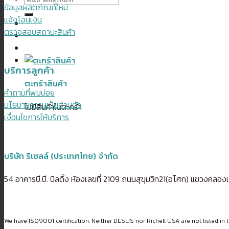
ข้อมูลผลิตภัณฑ์ใหม่
แจ้งโอนเงิน
ตรวจสอบสถานะสินค้า
บริการลูกค้า
ตะกร้าสินค้า
คำถามที่พบบ่อย
นโยบายความเป็นส่วนตัว
ไม่มีสินค้าในตะกร้า
เงื่อนไขการให้บริการ
บริษัท ริเชลล์ (ประเทศไทย) จำกัด
54 อาคารบี.บี. บิลดิ้ง ห้องเลขที่ 2109 ถนนสุขุมวิท21(อโศก) แขวงค
We have ISO9001 certification. Neither DESUS nor Richell USA are not listed in t