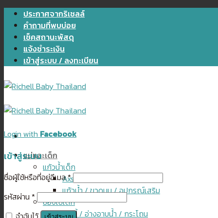
Skip
ประกาศจากริเชลล์
to
คำถามที่พบบ่อย
content
เช็คสถานะพัสดุ
แจ้งชำระเงิน
เข้าสู่ระบบ / ลงทะเบียน
Login with
Facebook
เข้าสู่ระบบ
แม่และเด็ก
แก้วน้ำเด็ก
ชื่อผู้ใช้หรือที่อยู่อีเมล
*
Axstars
แก้วน้ำ / ขวดนม / อุปกรณ์เสริม
รหัสผ่าน
*
ของใช้เด็ก
เก้าอี้ / อ่างอาบน้ำ / กระโถน
จำฉันไว้
เข้าสู่ระบบ