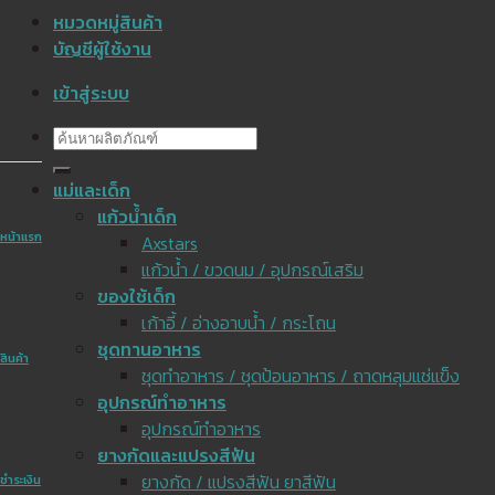
หมวดหมู่สินค้า
บัญชีผู้ใช้งาน
เข้าสู่ระบบ
ค้นหา:
แม่และเด็ก
แก้วน้ำเด็ก
หน้าแรก
Axstars
แก้วน้ำ / ขวดนม / อุปกรณ์เสริม
ของใช้เด็ก
เก้าอี้ / อ่างอาบน้ำ / กระโถน
ชุดทานอาหาร
สินค้า
ชุดทำอาหาร / ชุดป้อนอาหาร / ถาดหลุมแช่แข็ง
อุปกรณ์ทำอาหาร
อุปกรณ์ทำอาหาร
ยางกัดและแปรงสีฟัน
ยางกัด / แปรงสีฟัน ยาสีฟัน
ชำระเงิน