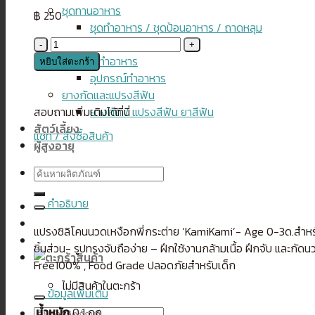
ชุดทานอาหาร
฿
250
ชุดทำอาหาร / ชุดป้อนอาหาร / ถาดหลุม
จำนวน
แช่แข็ง
แปรง
อุปกรณ์ทำอาหาร
หยิบใส่ตะกร้า
ซิ
อุปกรณ์ทำอาหาร
ลิ
ยางกัดและแปรงสีฟัน
โคน
สอบถามเพิ่มเติมได้ที่นี่
ยางกัด / แปรงสีฟัน ยาสีฟัน
นวด
สัตว์เลี้ยง
แชท / สั่งซื้อสินค้า
เหงือก
ผู้สูงอายุ
สำหรับ
ค้นหา:
เด็ก
วัย0-
คำอธิบาย
3เดือน
รูป
แปรงซิลิโคนนวดเหงือกพี่กระต่าย ‘KamiKami’- Age 0-3ด.สำหรับ
พี่
ชิ้นส่วน- รูปทรงจับถือง่าย – ฝึกใช้งานกล้ามเนื้อ ฝึกจับ และกั
กระต่าย
Free100% , Food Grade ปลอดภัยสำหรับเด็ก
‘KamiKami’
ไม่มีสินค้าในตะกร้า
ข้อมูลเพิ่มเติม
ชิ้น
น้ำหนัก
0.1 กก.
ค้นหา: