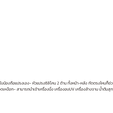
น้องถือแปรงเอง- หัวแปรงซิลิโคน 2 ด้าน ทั้งหน้า-หลัง กัดตรงไหนก็ช่ว
ดนวดเหงือก- สามารถนำเข้าเครื่องนึ่ง เครื่องอบUV เครื่องล้างจาน น้ำต้มส