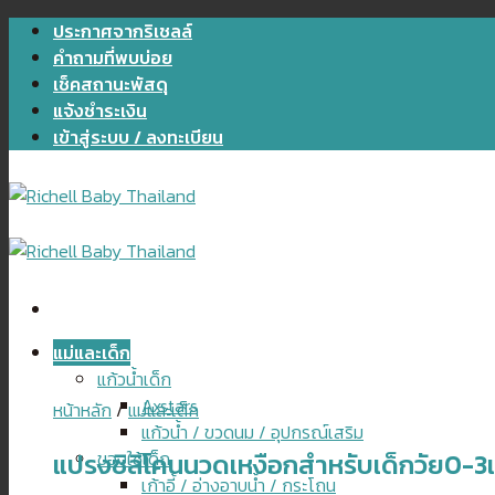
Skip
ประกาศจากริเชลล์
to
คำถามที่พบบ่อย
content
เช็คสถานะพัสดุ
แจ้งชำระเงิน
เข้าสู่ระบบ / ลงทะเบียน
แม่และเด็ก
แก้วน้ำเด็ก
Axstars
หน้าหลัก
/
แม่และเด็ก
แก้วน้ำ / ขวดนม / อุปกรณ์เสริม
แปรงซิลิโคนนวดเหงือกสำหรับเด็กวัย0-3เ
ของใช้เด็ก
เก้าอี้ / อ่างอาบน้ำ / กระโถน