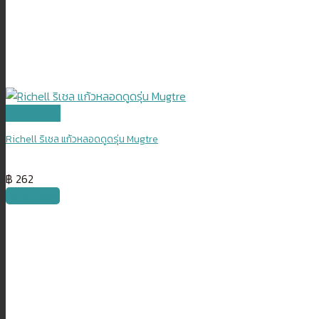
Quick View
Richell ริเชล แก้วหลอดดูดรุ่น Mugtre
฿
262
เลือกรูปแบบ
This
product
has
multiple
variants.
The
options