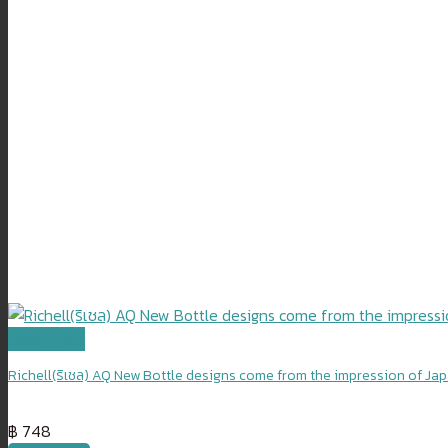
Quick View
Richell(ริเชล) AQ New Bottle designs come from the impression of Ja
฿
748