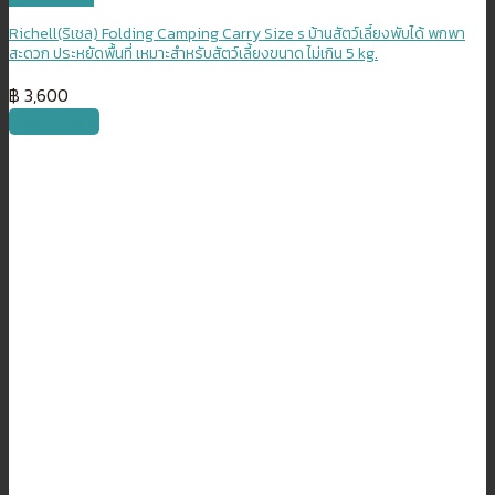
Richell(ริเชล) Folding Camping Carry Size s บ้านสัตว์เลี้ยงพับได้ พกพา
สะดวก ประหยัดพื้นที่ เหมาะสำหรับสัตว์เลี้ยงขนาด ไม่เกิน 5 kg.
฿
3,600
หยิบใส่ตะกร้า