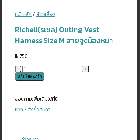
หน้าหลัก
/
สัตว์เลี้ยง
Richell(ริเชล) Outing Vest
Harness Size M สายจูงน้องหมา
฿
750
จำนวน
Richell(ริ
หยิบใส่ตะกร้า
เชล)
Outing
Vest
สอบถามเพิ่มเติมได้ที่นี่
Harness
แชท / สั่งซื้อสินค้า
Size
M
สาย
จูง
คำอธิบาย