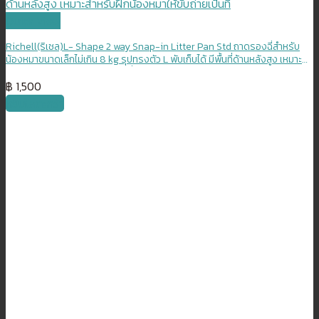
Quick View
Richell(ริเชล)L- Shape 2 way Snap-in Litter Pan Std ถาดรองฉี่สำหรับ
น้องหมาขนาดเล็กไม่เกิน 8 kg รุปทรงตัว L พับเก็บได้ มีพื้นที่ด้านหลังสูง เหมาะ
สำหรับฝึกน้องหมาให้ขับถ่ายเป็นที่
฿
1,500
หยิบใส่ตะกร้า