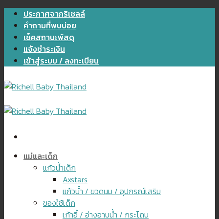
Skip
ประกาศจากริเชลล์
to
คำถามที่พบบ่อย
content
เช็คสถานะพัสดุ
แจ้งชำระเงิน
เข้าสู่ระบบ / ลงทะเบียน
แม่และเด็ก
แก้วน้ำเด็ก
Axstars
แก้วน้ำ / ขวดนม / อุปกรณ์เสริม
ของใช้เด็ก
เก้าอี้ / อ่างอาบน้ำ / กระโถน