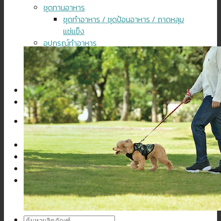
ชุดทานอาหาร
ชุดทำอาหาร / ชุดป้อนอาหาร / ถาดหลุม
แช่แข็ง
อุปกรณ์ทำอาหาร
อุปกรณ์ทำอาหาร
ยางกัดและแปรงสีฟัน
ยางกัด / แปรงสีฟัน ยาสีฟัน
สัตว์เลี้ยง
ผู้สูงอายุ
ค้นหา:
ไม่มีสินค้าในตะกร้า
ค้นหา: