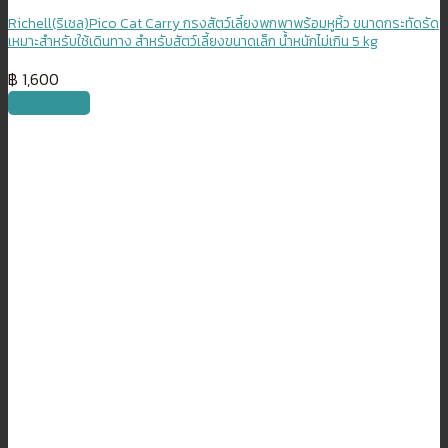
Richell(ริเชล)Pico Cat Carry กรงสัตว์เลี้ยงพกพาพร้อมหูหิ้ว ขนาดกระทัดรัด
เหมาะสำหรับใช้เดินทาง สำหรับสัตว์เลี้ยงขนาดเล็ก น้ำหนักไม่เกิน 5 kg
฿
1,600
หยิบใส่ตะกร้า