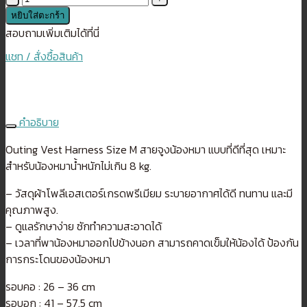
Richell(ริ
หยิบใส่ตะกร้า
เชล)
สอบถามเพิ่มเติมได้ที่นี่
Outing
แชท / สั่งซื้อสินค้า
Vest
Harness
Size
M
คำอธิบาย
สาย
จูง
Outing Vest Harness Size M สายจูงน้องหมา แบบที่ดีที่สุด เหมาะ
น้อง
สำหรับน้องหมาน้ำหนักไม่เกิน 8 kg.
หมา
– วัสดุผ้าโพลีเอสเตอร์เกรดพรีเมียม ระบายอากาศได้ดี ทนทาน และมี
ชิ้น
คุณภาพสูง.
– ดูแลรักษาง่าย ซักทำความสะอาดได้
– เวลาที่พาน้องหมาออกไปข้างนอก สามารถคาดเข็มให้น้องได้ ป้องกัน
การกระโดนของน้องหมา
รอบคอ : 26 – 36 cm
รอบอก : 41 – 57.5 cm