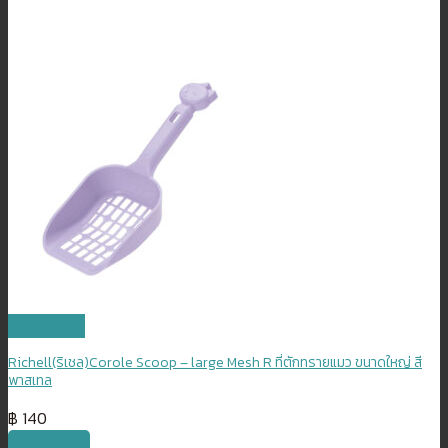
Quick View
Richell(ริเชล)Corole Scoop – large Mesh R ที่ตักทรายแมว ขนาดใหญ่ สี
พาสเทล
฿
140
หยิบใส่ตะกร้า