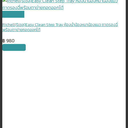
Quick View
Richell(ริเชล)Easy Clean Step Tray ห้องน้ำน้องหมาน้องแมว ถาดรองฉี่
พร้อมตาข่ายถอดออกได้
฿
980
หยิบใส่ตะกร้า