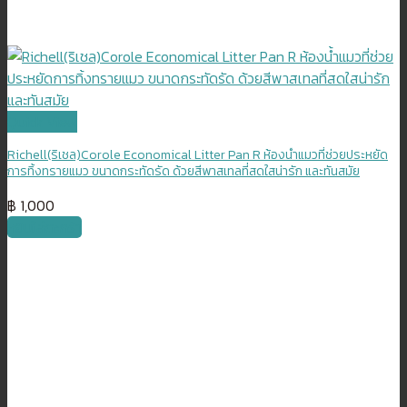
Quick View
Richell(ริเชล)Corole Economical Litter Pan R ห้องน้ำแมวที่ช่วยประหยัด
การทิ้งทรายแมว ขนาดกระทัดรัด ด้วยสีพาสเทลที่สดใสน่ารัก และทันสมัย
฿
1,000
หยิบใส่ตะกร้า