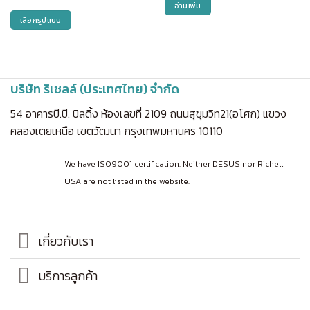
อ่านเพิ่ม
เลือกรูปแบบ
This
product
has
multiple
บริษัท ริเชลล์ (ประเทศไทย) จำกัด
variants.
The
54 อาคารบี.บี. บิลดิ้ง ห้องเลขที่ 2109 ถนนสุขุมวิท21(อโศก) แขวง
options
คลองเตยเหนือ เขตวัฒนา กรุงเทพมหานคร 10110
may
be
We have ISO9001 certification. Neither DESUS nor Richell
chosen
on
USA are not listed in the website.
the
product
page
เกี่ยวกับเรา
บริการลูกค้า