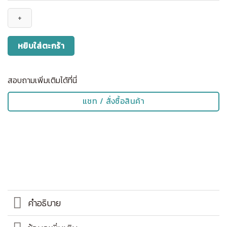
Chair
belt:
POUCH
series
หยิบใส่ตะกร้า
สำหรับ
เด็ก
เล็ก
สอบถามเพิ่มเติมได้ที่นี่
ชิ้น
แชท / สั่งซื้อสินค้า
คำอธิบาย